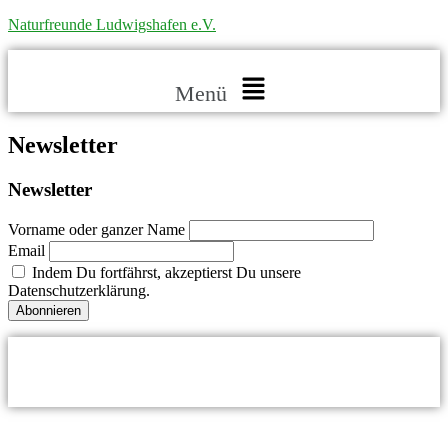
Naturfreunde Ludwigshafen e.V.
Menü
Newsletter
Newsletter
Vorname oder ganzer Name
Email
Indem Du fortfährst, akzeptierst Du unsere
Datenschutzerklärung.
© Naturfreunde Ludwigshafen 2024
Datenschutz
|
Impressum
|
Cookies
Made by
Novel Designs